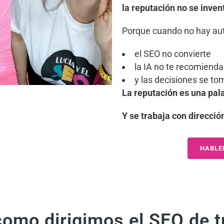
la reputación no se inven
Porque cuando no hay aut
el SEO no convierte
la IA no te recomienda
y las decisiones se to
La reputación es una pal
Y se trabaja con direcció
HABLE
como dirigimos el SEO de 